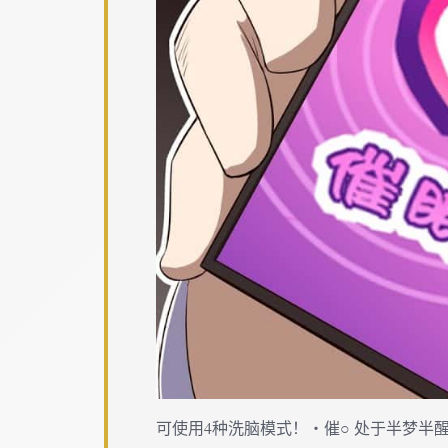
可使用4种洗脑模式！・催○ 处于半梦半