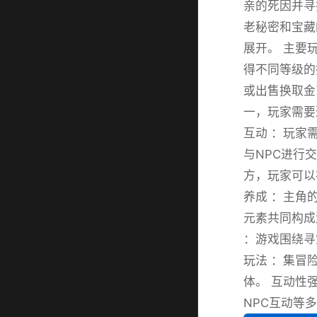
亲的死因并寻
老秘密和宝藏
展开。 主要
得不同等级的
或出售换取金
一，玩家需要
互动 ：玩家
与NPC进行
方，玩家可以
养成 ：主角
元素共同构成
：游戏围绕寻
玩法 ：集冒
体。 互动性
NPC互动等