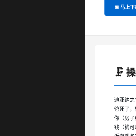
📅 马上下
🗜️
迪亚纳之
爸死了，
你（房子
钱（钱可