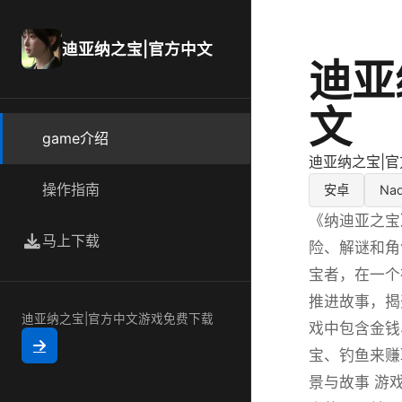
迪亚纳之宝|官方中文
迪亚
文
game介绍
迪亚纳之宝|
操作指南
安卓
Nad
《纳迪亚之宝》（
马上下载
险、解谜和角
宝者，在一个
推进故事，揭
迪亚纳之宝|官方中文游戏免费下载
戏中包含金钱
宝、钓鱼来赚
景与故事 游