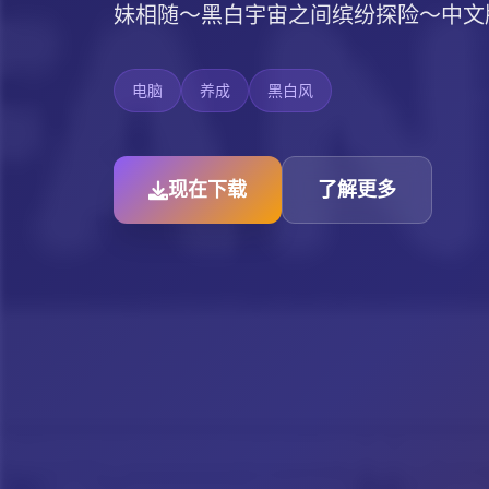
妹相随～黑白宇宙之间缤纷探险～中文
电脑
养成
黑白风
现在下载
了解更多