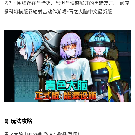
去？” 围绕存在与湮灭、恐惧与快感展开的黑暗寓言。 颓废
系科幻横版卷轴射击动作游戏-青之大脑中文最新版
🛅 玩法攻略
青之大脑中有29种敌人与陷阱登场！