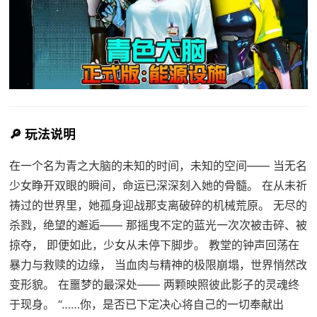
🔎 玩法说明
在一个名为青之大脑的未知的时间，未知的空间—— 当无名
少女睁开双眼的瞬间，命运已深深刻入她的骨髓。 在从未祈
祷过的世界里，她孤身迎战那支离破碎的机械荒原。 无尽的
杀戮，绝望的邂逅—— 那摇曳不定的蓝光一次次被击碎、被
掠夺， 即便如此，少女从未停下脚步。 教堂的钟声回荡在
暴力与救赎的边缘， 当血肉与精神的极限崩塌，世界悄然改
变形貌。 在噩梦的最深处—— 两颗映照彼此影子的灵魂终
于现身。 “……你，是否已下定决心将自己的一切奉献出