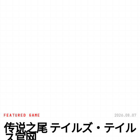
FEATURED GAME
2026.08.07
传说之尾 テイルズ・テイル
ス官网