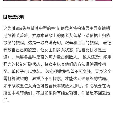
🗓️ 玩法说明
这为唯9缺失欲望其中型的宇宙 使凭者将扮演男主导泰德相
遇欲神芙蕾雅，并原本是敌士的勇者艾蕾希亚踏依据上归依
欲望的旅程。这是一段充满奇幻，艰辛和涩涩的旅程。 泰德
释放自己己的欲望，让女主们步入状态（捆着比拼才是王
道），施展各品种鬼畜的可力量击倒敌人。 敌人还及许能用
强力的技能打破状态，将女主以其他们的方法紧缚调教初
至。单位子可以换装。 汝必须收集欲望不断变强，置身这个
需打算欲望的世界重点不断探索，才能达到达顶终的结局。
如果战败五位女角色可包含概率被敌人抓动，你必须要在场
所图中救转他们，不过如果你有纯爱项链，你恰是不回丢她
们。