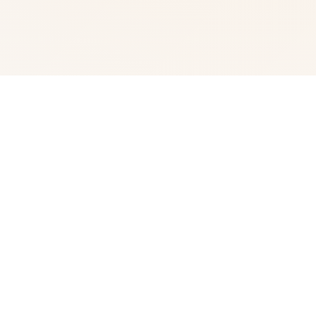
🌏 game介绍
Steam中文管家指定下载平台是畅玩游戏、讨论游戏、创造
游戏的快乐所在。 在线 25,745,866 正在游戏 6,491,051
安装Steam 亦可用于: 了解更多 立即访问游戏 我们有约
30,000 款游戏,从 AAA 大作到小品的独立游戏,种类繁多,
应有尽有。您可以尽情享受独