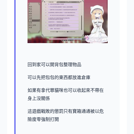
回到家可以開背包整理物品
可以先把包包的東西都放進倉庫
如果有拿代罪貓咪也可以收起來不帶在
身上沒關係
這遊戲戰敗的懲罰只有寶箱通通被以危
險度零強制打開