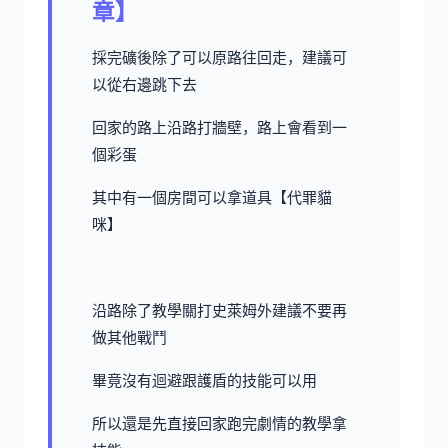
章】
採完礦後除了可以原路往回走，建議可
以從右邊跳下去
回家的路上沿路打牆壁，路上會看到一
個彩蛋
其中有一個房間可以拿道具【代罪貓
咪】
沿路除了教學關打史萊姆外建議不要再
做其他戰鬥
畢竟沒有迴避跟護盾的技能可以用
所以還是先直接回家跑完劇情的教學拿