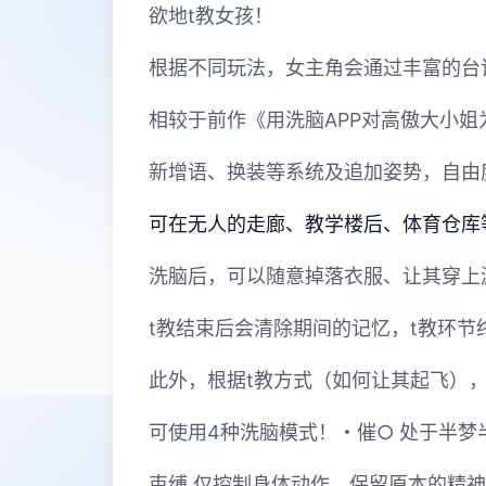
欲地t教女孩！
根据不同玩法，女主角会通过丰富的台
相较于前作《用洗脑APP对高傲大小
新增语、换装等系统及追加姿势，自由
可在无人的走廊、教学楼后、体育仓库
洗脑后，可以随意掉落衣服、让其穿上
t教结束后会清除期间的记忆，t教环
此外，根据t教方式（如何让其起飞）
可使用4种洗脑模式！・催○ 处于半
束缚 仅控制身体动作，保留原本的精