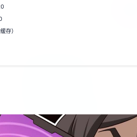
20
0
新缓存）